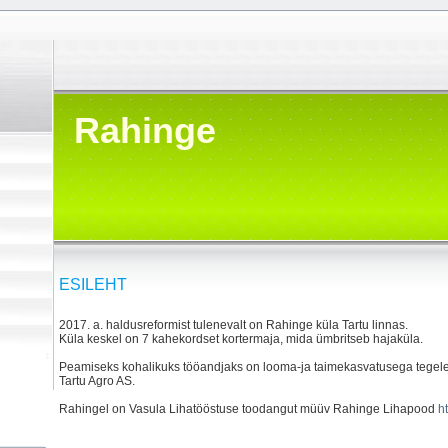
Rahinge
ESILEHT
2017. a. haldusreformist tulenevalt on Rahinge küla Tartu linnas.
Küla keskel on 7 kahekordset kortermaja, mida ümbritseb hajaküla.
Peamiseks kohalikuks tööandjaks on looma-ja taimekasvatusega tegel
Tartu Agro AS.
Rahingel on Vasula Lihatööstuse toodangut müüv Rahinge Lihapood
h