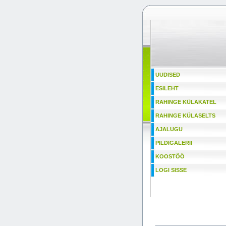
UUDISED
ESILEHT
RAHINGE KÜLAKATEL
RAHINGE KÜLASELTS
AJALUGU
PILDIGALERII
KOOSTÖÖ
LOGI SISSE