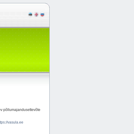
ev põllumajandusettevõte
ttps://vasula.ee